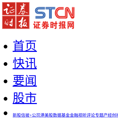
首页
快讯
要闻
股市
新股
信披+
公司
港美股
数据
基金
金融
视听
评论
专题
产经
创