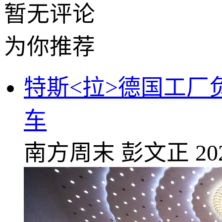
暂无评论
为你推荐
特斯<拉>德国工
车
南方周末
彭文正
20